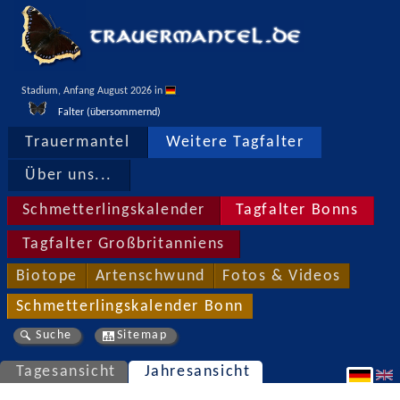
Stadium, Anfang August 2026 in 
Falter (übersommernd)
Trauermantel
Weitere Tagfalter
Über uns...
Schmetterlingskalender
Tagfalter Bonns
Tagfalter Großbritanniens
Biotope
Artenschwund
Fotos & Videos
Schmetterlingskalender Bonn
Suche
Sitemap
Tagesansicht
Jahresansicht