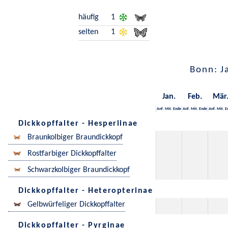
häufig
1
selten
1
Bonn: J
Jan.
Feb.
Mär
Anf.
Mit.
Ende
Anf.
Mit.
Ende
Anf.
Mit.
E
Dickkopffalter - Hesperiinae
Braunkolbiger Braundickkopf
Rostfarbiger Dickkopffalter
Schwarzkolbiger Braundickkopf
Dickkopffalter - Heteropterinae
Gelbwürfeliger Dickkopffalter
Dickkopffalter - Pyrginae