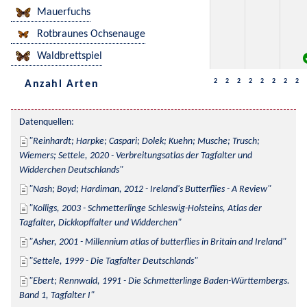
Mauerfuchs
Rotbraunes Ochsenauge
Waldbrettspiel
2
2
2
2
2
2
2
2
Anzahl Arten
Datenquellen:
Reinhardt; Harpke; Caspari; Dolek; Kuehn; Musche; Trusch; 
Wiemers; Settele, 2020 - Verbreitungsatlas der Tagfalter und 
Widderchen Deutschlands
Nash; Boyd; Hardiman, 2012 - Ireland's Butterflies - A Review
Kolligs, 2003 - Schmetterlinge Schleswig-Holsteins, Atlas der 
Tagfalter, Dickkopffalter und Widderchen
Asher, 2001 - Millennium atlas of butterflies in Britain and Ireland
Settele, 1999 - Die Tagfalter Deutschlands
Ebert; Rennwald, 1991 - Die Schmetterlinge Baden-Württembergs. 
Band 1, Tagfalter I