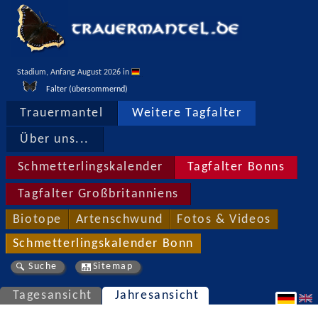
Stadium, Anfang August 2026 in 
Falter (übersommernd)
Trauermantel
Weitere Tagfalter
Über uns...
Schmetterlingskalender
Tagfalter Bonns
Tagfalter Großbritanniens
Biotope
Artenschwund
Fotos & Videos
Schmetterlingskalender Bonn
Suche
Sitemap
Tagesansicht
Jahresansicht