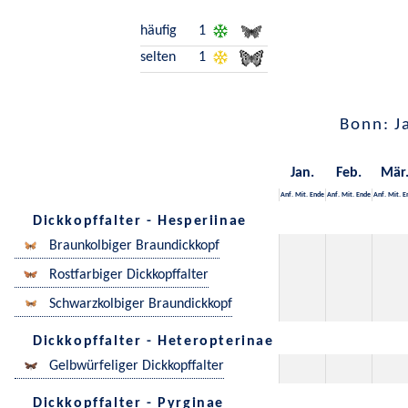
häufig
1
selten
1
Bonn: J
Jan.
Feb.
Mär
Anf.
Mit.
Ende
Anf.
Mit.
Ende
Anf.
Mit.
E
Dickkopffalter - Hesperiinae
Braunkolbiger Braundickkopf
Rostfarbiger Dickkopffalter
Schwarzkolbiger Braundickkopf
Dickkopffalter - Heteropterinae
Gelbwürfeliger Dickkopffalter
Dickkopffalter - Pyrginae