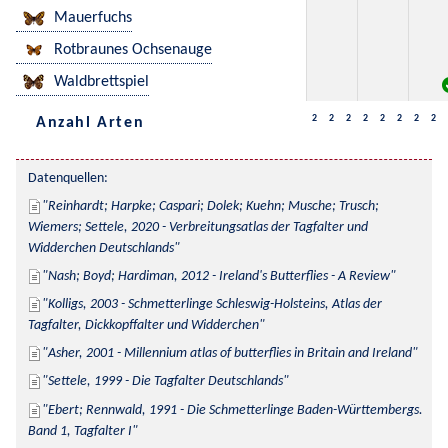
Mauerfuchs
Rotbraunes Ochsenauge
Waldbrettspiel
2
2
2
2
2
2
2
2
Anzahl Arten
Datenquellen:
Reinhardt; Harpke; Caspari; Dolek; Kuehn; Musche; Trusch; 
Wiemers; Settele, 2020 - Verbreitungsatlas der Tagfalter und 
Widderchen Deutschlands
Nash; Boyd; Hardiman, 2012 - Ireland's Butterflies - A Review
Kolligs, 2003 - Schmetterlinge Schleswig-Holsteins, Atlas der 
Tagfalter, Dickkopffalter und Widderchen
Asher, 2001 - Millennium atlas of butterflies in Britain and Ireland
Settele, 1999 - Die Tagfalter Deutschlands
Ebert; Rennwald, 1991 - Die Schmetterlinge Baden-Württembergs. 
Band 1, Tagfalter I