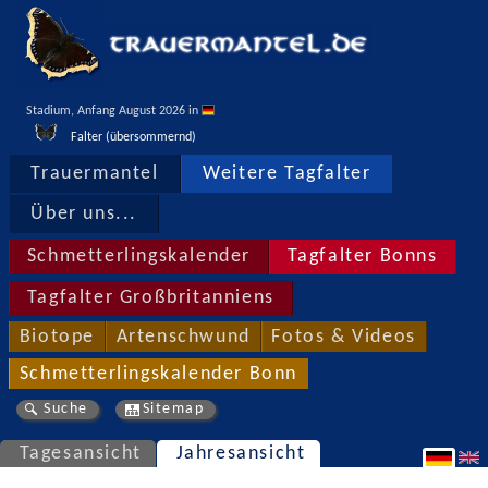
Stadium, Anfang August 2026 in 
Falter (übersommernd)
Trauermantel
Weitere Tagfalter
Über uns...
Schmetterlingskalender
Tagfalter Bonns
Tagfalter Großbritanniens
Biotope
Artenschwund
Fotos & Videos
Schmetterlingskalender Bonn
Suche
Sitemap
Tagesansicht
Jahresansicht