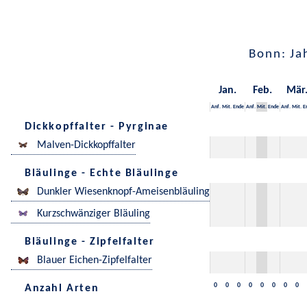
Bonn: Ja
Jan.
Feb.
Mär
Anf.
Mit.
Ende
Anf.
Mit.
Ende
Anf.
Mit.
E
Dickkopffalter - Pyrginae
Malven-Dickkopffalter
Bläulinge - Echte Bläulinge
Dunkler Wiesenknopf-Ameisenbläuling
Kurzschwänziger Bläuling
Bläulinge - Zipfelfalter
Blauer Eichen-Zipfelfalter
0
0
0
0
0
0
0
0
Anzahl Arten