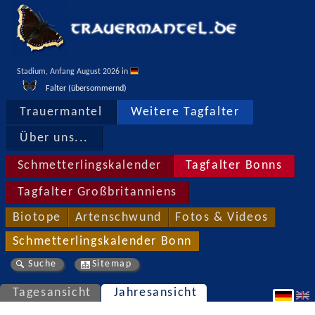
Stadium, Anfang August 2026 in 
Falter (übersommernd)
Trauermantel
Weitere Tagfalter
Über uns...
Schmetterlingskalender
Tagfalter Bonns
Tagfalter Großbritanniens
Biotope
Artenschwund
Fotos & Videos
Schmetterlingskalender Bonn
Suche
Sitemap
Tagesansicht
Jahresansicht