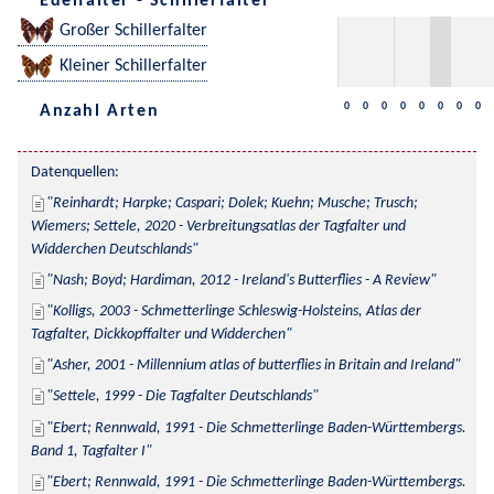
Edelfalter - Schillerfalter
Großer Schillerfalter
Kleiner Schillerfalter
0
0
0
0
0
0
0
0
Anzahl Arten
Datenquellen:
Reinhardt; Harpke; Caspari; Dolek; Kuehn; Musche; Trusch; 
Wiemers; Settele, 2020 - Verbreitungsatlas der Tagfalter und 
Widderchen Deutschlands
Nash; Boyd; Hardiman, 2012 - Ireland's Butterflies - A Review
Kolligs, 2003 - Schmetterlinge Schleswig-Holsteins, Atlas der 
Tagfalter, Dickkopffalter und Widderchen
Asher, 2001 - Millennium atlas of butterflies in Britain and Ireland
Settele, 1999 - Die Tagfalter Deutschlands
Ebert; Rennwald, 1991 - Die Schmetterlinge Baden-Württembergs. 
Band 1, Tagfalter I
Ebert; Rennwald, 1991 - Die Schmetterlinge Baden-Württembergs. 