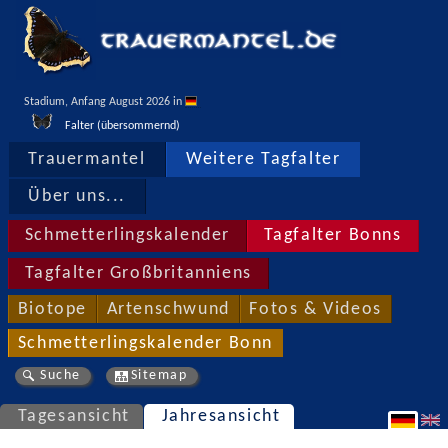
Stadium, Anfang August 2026 in 
Falter (übersommernd)
Trauermantel
Weitere Tagfalter
Über uns...
Schmetterlingskalender
Tagfalter Bonns
Tagfalter Großbritanniens
Biotope
Artenschwund
Fotos & Videos
Schmetterlingskalender Bonn
Suche
Sitemap
Tagesansicht
Jahresansicht