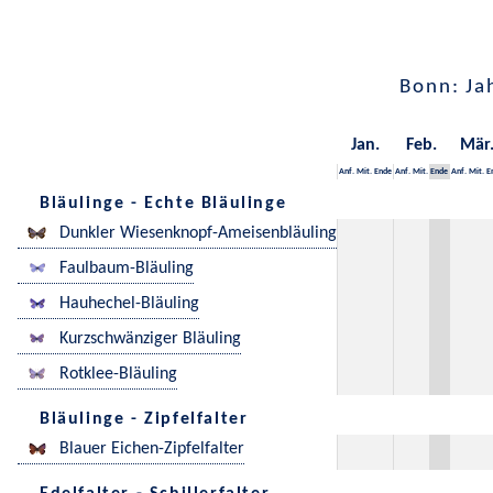
Bonn: Ja
Jan.
Feb.
Mär
Anf.
Mit.
Ende
Anf.
Mit.
Ende
Anf.
Mit.
E
Bläulinge - Echte Bläulinge
Dunkler Wiesenknopf-Ameisenbläuling
Faulbaum-Bläuling
Hauhechel-Bläuling
Kurzschwänziger Bläuling
Rotklee-Bläuling
Bläulinge - Zipfelfalter
Blauer Eichen-Zipfelfalter