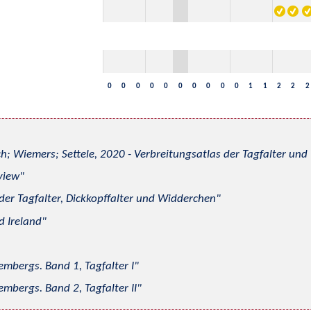
0
0
0
0
0
0
0
0
0
0
1
1
2
2
2
h; Wiemers; Settele, 2020 - Verbreitungsatlas der Tagfalter u
view
 der Tagfalter, Dickkopffalter und Widderchen
d Ireland
mbergs. Band 1, Tagfalter I
mbergs. Band 2, Tagfalter II