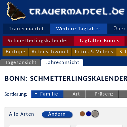
Trauermantel
Weitere Tagfalter
Über 
Schmetterlingskalender
Tagfalter Bonns
Biotope
Artenschwund
Fotos & Videos
Sc
Tagesansicht
Jahresansicht
BONN: SCHMETTERLINGSKALENDER
Familie
Art
Präsenz
Sortierung:
Alle Arten
Ändern