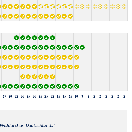
4
17
20
22
26
25
26
25
25
22
15
15
15
10
3
2
2
2
2
2
2
2
nd Widderchen Deutschlands