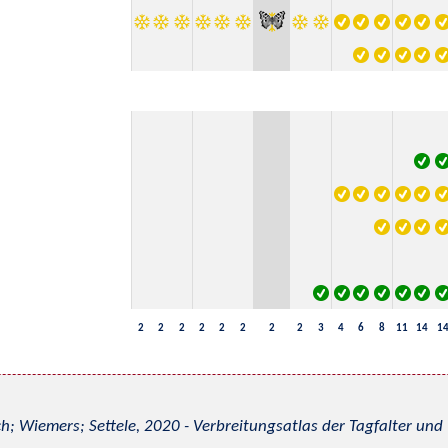
2
2
2
2
2
2
2
2
3
4
6
8
11
14
1
h; Wiemers; Settele, 2020 - Verbreitungsatlas der Tagfalter u