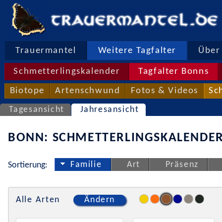
Trauermantel
Weitere Tagfalter
Über 
Schmetterlingskalender
Tagfalter Bonns
Biotope
Artenschwund
Fotos & Videos
Sc
Tagesansicht
Jahresansicht
BONN: SCHMETTERLINGSKALENDER
Familie
Art
Präsenz
Sortierung:
Alle Arten
Ändern