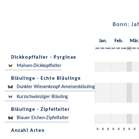
Bonn: Ja
Jan.
Feb.
Mär
Anf.
Mit.
Ende
Anf.
Mit.
Ende
Anf.
Mit.
E
Dickkopffalter - Pyrginae
Malven-Dickkopffalter
Bläulinge - Echte Bläulinge
Dunkler Wiesenknopf-Ameisenbläuling
Kurzschwänziger Bläuling
Bläulinge - Zipfelfalter
Blauer Eichen-Zipfelfalter
0
0
0
0
0
0
0
0
Anzahl Arten