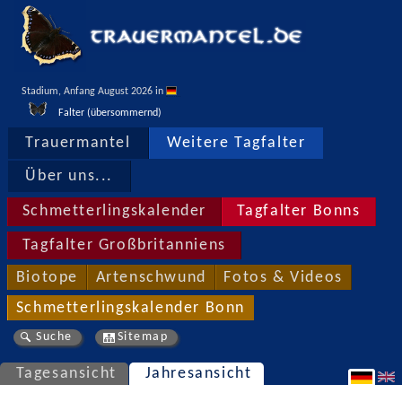
Stadium, Anfang August 2026 in 
Falter (übersommernd)
Trauermantel
Weitere Tagfalter
Über uns...
Schmetterlingskalender
Tagfalter Bonns
Tagfalter Großbritanniens
Biotope
Artenschwund
Fotos & Videos
Schmetterlingskalender Bonn
Suche
Sitemap
Tagesansicht
Jahresansicht