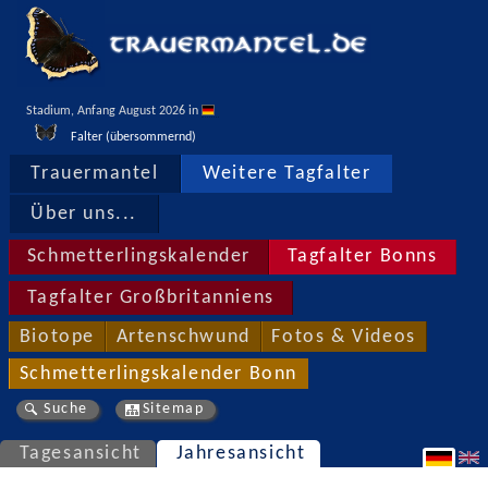
Stadium, Anfang August 2026 in 
Falter (übersommernd)
Trauermantel
Weitere Tagfalter
Über uns...
Schmetterlingskalender
Tagfalter Bonns
Tagfalter Großbritanniens
Biotope
Artenschwund
Fotos & Videos
Schmetterlingskalender Bonn
Suche
Sitemap
Tagesansicht
Jahresansicht