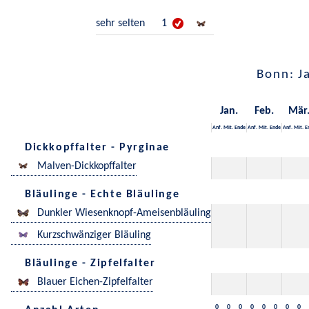
sehr selten
1
Bonn: J
Jan.
Feb.
Mär
Anf.
Mit.
Ende
Anf.
Mit.
Ende
Anf.
Mit.
E
Dickkopffalter - Pyrginae
Malven-Dickkopffalter
Bläulinge - Echte Bläulinge
Dunkler Wiesenknopf-Ameisenbläuling
Kurzschwänziger Bläuling
Bläulinge - Zipfelfalter
Blauer Eichen-Zipfelfalter
0
0
0
0
0
0
0
0