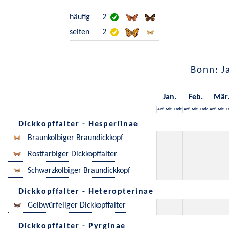
häufig
2
selten
2
Bonn: J
Jan.
Feb.
Mär
Anf.
Mit.
Ende
Anf.
Mit.
Ende
Anf.
Mit.
E
Dickkopffalter - Hesperiinae
Braunkolbiger Braundickkopf
Rostfarbiger Dickkopffalter
Schwarzkolbiger Braundickkopf
Dickkopffalter - Heteropterinae
Gelbwürfeliger Dickkopffalter
Dickkopffalter - Pyrginae