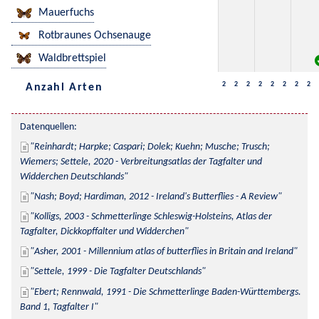
Mauerfuchs
Rotbraunes Ochsenauge
Waldbrettspiel
2
2
2
2
2
2
2
2
Anzahl Arten
Datenquellen:
Reinhardt; Harpke; Caspari; Dolek; Kuehn; Musche; Trusch; 
Wiemers; Settele, 2020 - Verbreitungsatlas der Tagfalter und 
Widderchen Deutschlands
Nash; Boyd; Hardiman, 2012 - Ireland's Butterflies - A Review
Kolligs, 2003 - Schmetterlinge Schleswig-Holsteins, Atlas der 
Tagfalter, Dickkopffalter und Widderchen
Asher, 2001 - Millennium atlas of butterflies in Britain and Ireland
Settele, 1999 - Die Tagfalter Deutschlands
Ebert; Rennwald, 1991 - Die Schmetterlinge Baden-Württembergs. 
Band 1, Tagfalter I