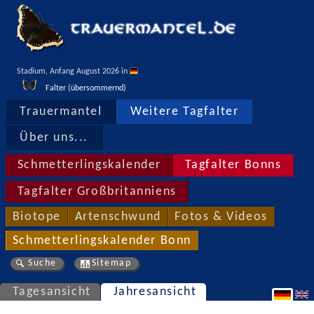
Stadium, Anfang August 2026 in 
Falter (übersommernd)
Trauermantel
Weitere Tagfalter
Über uns...
Schmetterlingskalender
Tagfalter Bonns
Tagfalter Großbritanniens
Biotope
Artenschwund
Fotos & Videos
Schmetterlingskalender Bonn
Suche
Sitemap
Tagesansicht
Jahresansicht