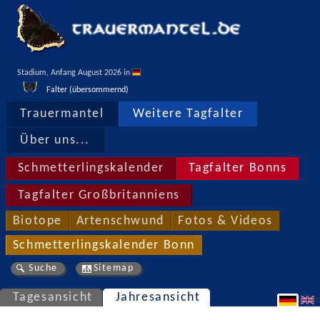
Stadium, Anfang August 2026 in 
Falter (übersommernd)
Trauermantel
Weitere Tagfalter
Über uns...
Schmetterlingskalender
Tagfalter Bonns
Tagfalter Großbritanniens
Biotope
Artenschwund
Fotos & Videos
Schmetterlingskalender Bonn
Suche
Sitemap
Tagesansicht
Jahresansicht