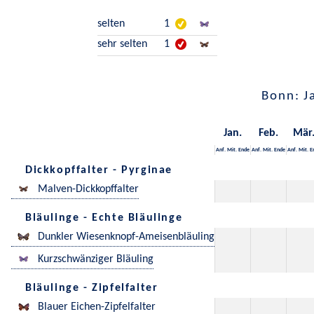
selten
1
sehr selten
1
Bonn: J
Jan.
Feb.
Mär
Anf.
Mit.
Ende
Anf.
Mit.
Ende
Anf.
Mit.
E
Dickkopffalter - Pyrginae
Malven-Dickkopffalter
Bläulinge - Echte Bläulinge
Dunkler Wiesenknopf-Ameisenbläuling
Kurzschwänziger Bläuling
Bläulinge - Zipfelfalter
Blauer Eichen-Zipfelfalter