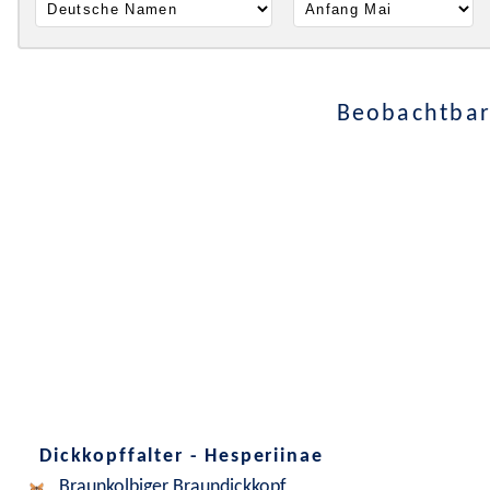
Beobachtbar
Dickkopffalter - Hesperiinae
Braunkolbiger Braundickkopf