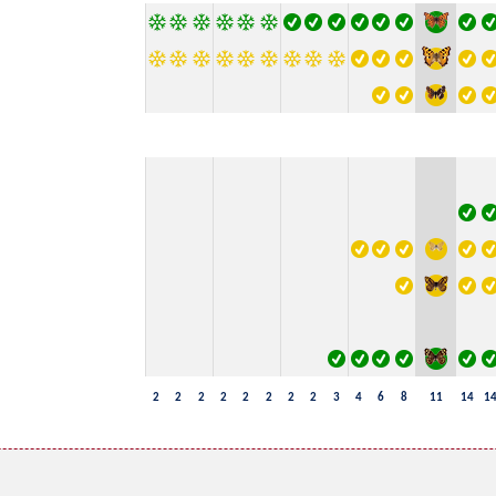
2
2
2
2
2
2
2
2
3
4
6
8
11
14
1