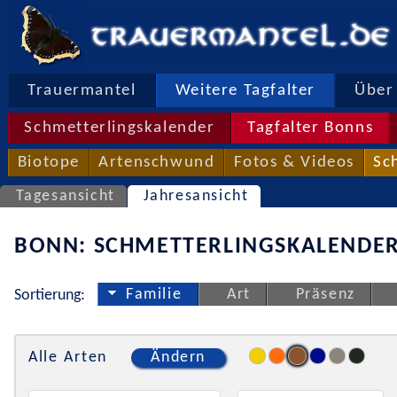
Trauermantel
Weitere Tagfalter
Über 
Schmetterlingskalender
Tagfalter Bonns
Biotope
Artenschwund
Fotos & Videos
Sc
Tagesansicht
Jahresansicht
BONN: SCHMETTERLINGSKALENDER
Familie
Art
Präsenz
Sortierung:
Alle Arten
Ändern