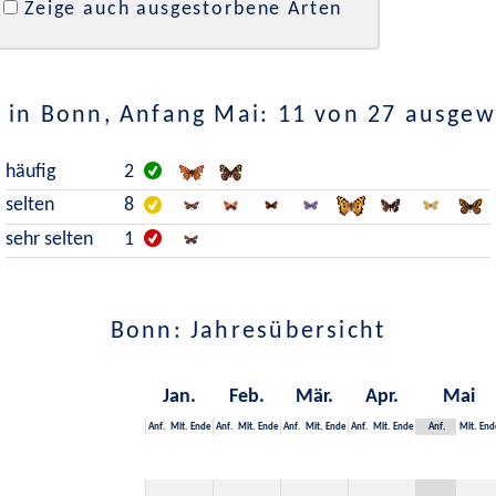
Zeige auch ausgestorbene Arten
 in Bonn, Anfang Mai: 11 von 27 ausgew
häufig
2
selten
8
sehr selten
1
Bonn: Jahresübersicht
Jan.
Feb.
Mär.
Apr.
Mai
Anf.
Mit.
Ende
Anf.
Mit.
Ende
Anf.
Mit.
Ende
Anf.
Mit.
Ende
Anf.
Mit.
End