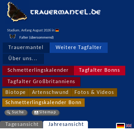
Stadium, Anfang August 2026 in 
Falter (übersommernd)
Trauermantel
Weitere Tagfalter
Über uns...
Schmetterlingskalender
Tagfalter Bonns
Tagfalter Großbritanniens
Biotope
Artenschwund
Fotos & Videos
Schmetterlingskalender Bonn
Suche
Sitemap
Tagesansicht
Jahresansicht