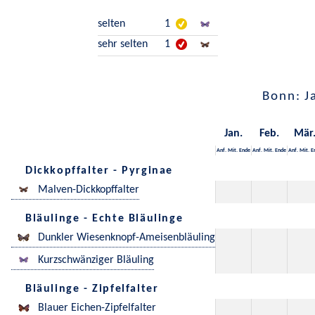
selten
1
sehr selten
1
Bonn: J
Jan.
Feb.
Mär
Anf.
Mit.
Ende
Anf.
Mit.
Ende
Anf.
Mit.
E
Dickkopffalter - Pyrginae
Malven-Dickkopffalter
Bläulinge - Echte Bläulinge
Dunkler Wiesenknopf-Ameisenbläuling
Kurzschwänziger Bläuling
Bläulinge - Zipfelfalter
Blauer Eichen-Zipfelfalter