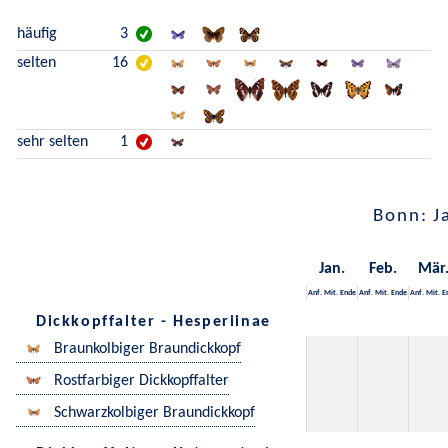
häufig
3
selten
16
sehr selten
1
Bonn: J
Jan.
Feb.
Mär
Anf.
Mit.
Ende
Anf.
Mit.
Ende
Anf.
Mit.
E
Dickkopffalter - Hesperiinae
Braunkolbiger Braundickkopf
Rostfarbiger Dickkopffalter
Schwarzkolbiger Braundickkopf