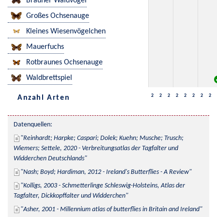
Brauner Waldvogel
Großes Ochsenauge
Kleines Wiesenvögelchen
Mauerfuchs
Rotbraunes Ochsenauge
Waldbrettspiel
2
2
2
2
2
2
2
2
Anzahl Arten
Datenquellen:
Reinhardt; Harpke; Caspari; Dolek; Kuehn; Musche; Trusch; 
Wiemers; Settele, 2020 - Verbreitungsatlas der Tagfalter und 
Widderchen Deutschlands
Nash; Boyd; Hardiman, 2012 - Ireland's Butterflies - A Review
Kolligs, 2003 - Schmetterlinge Schleswig-Holsteins, Atlas der 
Tagfalter, Dickkopffalter und Widderchen
Asher, 2001 - Millennium atlas of butterflies in Britain and Ireland