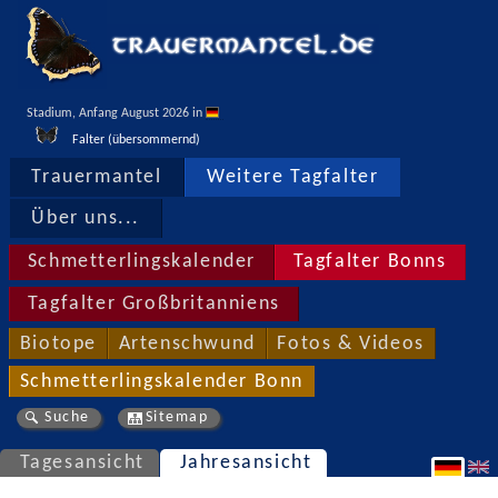
Stadium, Anfang August 2026 in 
Falter (übersommernd)
Trauermantel
Weitere Tagfalter
Über uns...
Schmetterlingskalender
Tagfalter Bonns
Tagfalter Großbritanniens
Biotope
Artenschwund
Fotos & Videos
Schmetterlingskalender Bonn
Suche
Sitemap
Tagesansicht
Jahresansicht