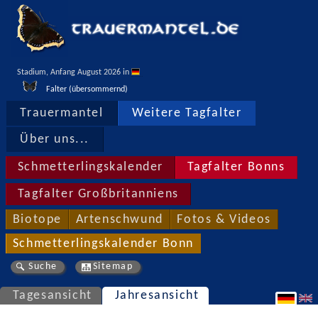
Stadium, Anfang August 2026 in 
Falter (übersommernd)
Trauermantel
Weitere Tagfalter
Über uns...
Schmetterlingskalender
Tagfalter Bonns
Tagfalter Großbritanniens
Biotope
Artenschwund
Fotos & Videos
Schmetterlingskalender Bonn
Suche
Sitemap
Tagesansicht
Jahresansicht