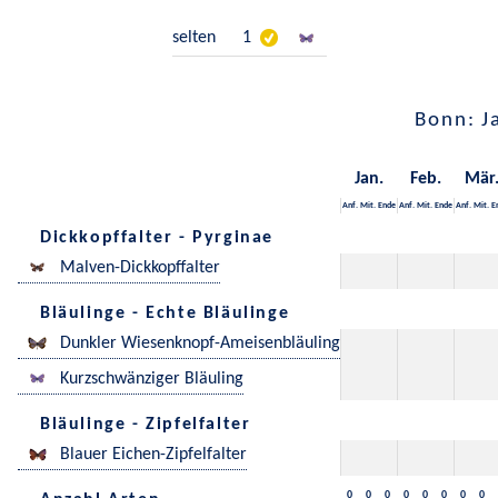
selten
1
Bonn: J
Jan.
Feb.
Mär
Anf.
Mit.
Ende
Anf.
Mit.
Ende
Anf.
Mit.
E
Dickkopffalter - Pyrginae
Malven-Dickkopffalter
Bläulinge - Echte Bläulinge
Dunkler Wiesenknopf-Ameisenbläuling
Kurzschwänziger Bläuling
Bläulinge - Zipfelfalter
Blauer Eichen-Zipfelfalter
0
0
0
0
0
0
0
0