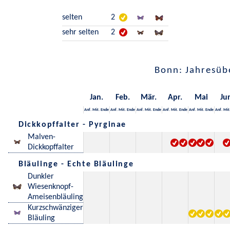
selten
2
sehr selten
2
Bonn: Jahresüb
Jan.
Feb.
Mär.
Apr.
Mai
Ju
Anf.
Mit.
Ende
Anf.
Mit.
Ende
Anf.
Mit.
Ende
Anf.
Mit.
Ende
Anf.
Mit.
Ende
Anf.
Mit
Dickkopffalter - Pyrginae
Malven-
Dickkopffalter
Bläulinge - Echte Bläulinge
Dunkler
Wiesenknopf-
Ameisenbläuling
Kurzschwänziger
Bläuling