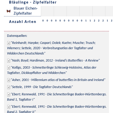
Bläulinge - Zipfelfalter
Blauer Eichen-
Zipfelfalter
0
0
0
0
0
0
0
0
0
0
1
1
2
2
2
1
2
Anzahl Arten
Datenquellen:
Reinhardt; Harpke; Caspari; Dolek; Kuehn; Musche; Trusch; 
Wiemers; Settele, 2020 - Verbreitungsatlas der Tagfalter und 
Widderchen Deutschlands
Nash; Boyd; Hardiman, 2012 - Ireland's Butterflies - A Review
Kolligs, 2003 - Schmetterlinge Schleswig-Holsteins, Atlas der 
Tagfalter, Dickkopffalter und Widderchen
Asher, 2001 - Millennium atlas of butterflies in Britain and Ireland
Settele, 1999 - Die Tagfalter Deutschlands
Ebert; Rennwald, 1991 - Die Schmetterlinge Baden-Württembergs. 
Band 1, Tagfalter I
Ebert; Rennwald, 1991 - Die Schmetterlinge Baden-Württembergs. 
Band 2, Tagfalter II