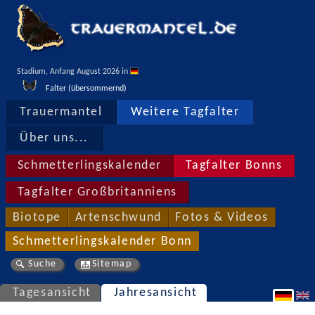
Stadium, Anfang August 2026 in 
Falter (übersommernd)
Trauermantel
Weitere Tagfalter
Über uns...
Schmetterlingskalender
Tagfalter Bonns
Tagfalter Großbritanniens
Biotope
Artenschwund
Fotos & Videos
Schmetterlingskalender Bonn
Suche
Sitemap
Tagesansicht
Jahresansicht