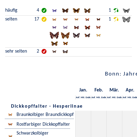
häufig
4
1
selten
17
1
sehr selten
2
Bonn: Jahr
Jan.
Feb.
Mär.
Apr.
Anf.
Mit.
Ende
Anf.
Mit.
Ende
Anf.
Mit.
Ende
Anf.
Mit.
End
Dickkopffalter - Hesperiinae
Braunkolbiger Braundickkopf
Rostfarbiger Dickkopffalter
Schwarzkolbiger