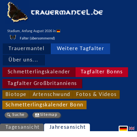
Stadium, Anfang August 2026 in 
Falter (übersommernd)
Trauermantel
Weitere Tagfalter
Über uns...
Schmetterlingskalender
Tagfalter Bonns
Tagfalter Großbritanniens
Biotope
Artenschwund
Fotos & Videos
Schmetterlingskalender Bonn
Suche
Sitemap
Tagesansicht
Jahresansicht