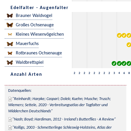
Edelfalter - Augenfalter
Brauner Waldvogel
Großes Ochsenauge
Kleines Wiesenvögelchen
Mauerfuchs
Rotbraunes Ochsenauge
Waldbrettspiel
2
2
2
2
2
2
2
2
3
4
6
8
Anzahl Arten
Datenquellen:
Reinhardt; Harpke; Caspari; Dolek; Kuehn; Musche; Trusch; 
Wiemers; Settele, 2020 - Verbreitungsatlas der Tagfalter und 
Widderchen Deutschlands
Nash; Boyd; Hardiman, 2012 - Ireland's Butterflies - A Review
Kolligs, 2003 - Schmetterlinge Schleswig-Holsteins, Atlas der 