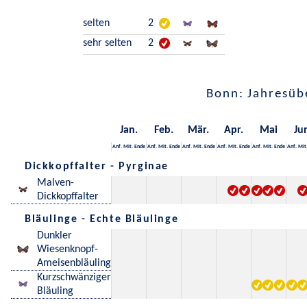
selten
2
sehr selten
2
Bonn: Jahresüb
Jan.
Feb.
Mär.
Apr.
Mai
Ju
Anf.
Mit.
Ende
Anf.
Mit.
Ende
Anf.
Mit.
Ende
Anf.
Mit.
Ende
Anf.
Mit.
Ende
Anf.
Mit
Dickkopffalter - Pyrginae
Malven-
Dickkopffalter
Bläulinge - Echte Bläulinge
Dunkler
Wiesenknopf-
Ameisenbläuling
Kurzschwänziger
Bläuling