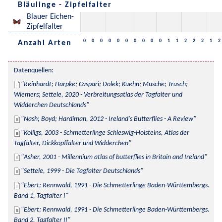
Bläulinge - Zipfelfalter
Blauer Eichen-
Zipfelfalter
0
0
0
0
0
0
0
0
0
0
1
1
2
2
2
1
2
Anzahl Arten
Datenquellen:
Reinhardt; Harpke; Caspari; Dolek; Kuehn; Musche; Trusch; 
Wiemers; Settele, 2020 - Verbreitungsatlas der Tagfalter und 
Widderchen Deutschlands
Nash; Boyd; Hardiman, 2012 - Ireland's Butterflies - A Review
Kolligs, 2003 - Schmetterlinge Schleswig-Holsteins, Atlas der 
Tagfalter, Dickkopffalter und Widderchen
Asher, 2001 - Millennium atlas of butterflies in Britain and Ireland
Settele, 1999 - Die Tagfalter Deutschlands
Ebert; Rennwald, 1991 - Die Schmetterlinge Baden-Württembergs. 
Band 1, Tagfalter I
Ebert; Rennwald, 1991 - Die Schmetterlinge Baden-Württembergs. 
Band 2, Tagfalter II