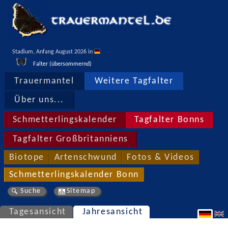
Stadium, Anfang August 2026 in 
Falter (übersommernd)
Trauermantel
Weitere Tagfalter
Über uns...
Schmetterlingskalender
Tagfalter Bonns
Tagfalter Großbritanniens
Biotope
Artenschwund
Fotos & Videos
Schmetterlingskalender Bonn
Suche
Sitemap
Tagesansicht
Jahresansicht