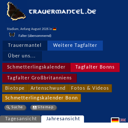
Stadium, Anfang August 2026 in 
Falter (übersommernd)
Trauermantel
Weitere Tagfalter
Über uns...
Schmetterlingskalender
Tagfalter Bonns
Tagfalter Großbritanniens
Biotope
Artenschwund
Fotos & Videos
Schmetterlingskalender Bonn
Suche
Sitemap
Tagesansicht
Jahresansicht