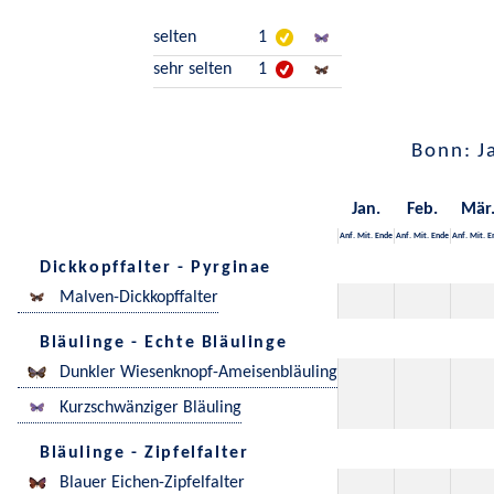
selten
1
sehr selten
1
Bonn: J
Jan.
Feb.
Mär
Anf.
Mit.
Ende
Anf.
Mit.
Ende
Anf.
Mit.
E
Dickkopffalter - Pyrginae
Malven-Dickkopffalter
Bläulinge - Echte Bläulinge
Dunkler Wiesenknopf-Ameisenbläuling
Kurzschwänziger Bläuling
Bläulinge - Zipfelfalter
Blauer Eichen-Zipfelfalter