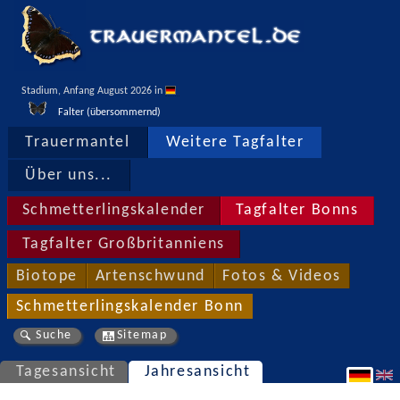
Stadium, Anfang August 2026 in 
Falter (übersommernd)
Trauermantel
Weitere Tagfalter
Über uns...
Schmetterlingskalender
Tagfalter Bonns
Tagfalter Großbritanniens
Biotope
Artenschwund
Fotos & Videos
Schmetterlingskalender Bonn
Suche
Sitemap
Tagesansicht
Jahresansicht