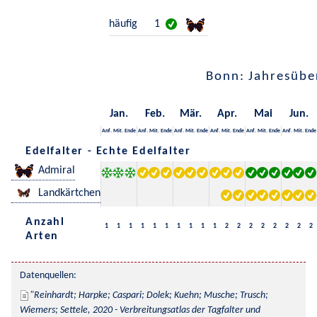
häufig
1
Bonn: Jahresübe
Jan.
Feb.
Mär.
Apr.
Mai
Jun.
Anf.
Mit.
Ende
Anf.
Mit.
Ende
Anf.
Mit.
Ende
Anf.
Mit.
Ende
Anf.
Mit.
Ende
Anf.
Mit.
Ende
Edelfalter - Echte Edelfalter
Admiral
Landkärtchen
Anzahl
1
1
1
1
1
1
1
1
1
1
2
2
2
2
2
2
2
2
Arten
Datenquellen:
Reinhardt; Harpke; Caspari; Dolek; Kuehn; Musche; Trusch; 
Wiemers; Settele, 2020 - Verbreitungsatlas der Tagfalter und 