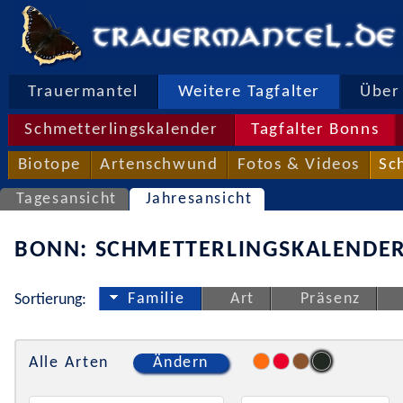
Trauermantel
Weitere Tagfalter
Über 
Schmetterlingskalender
Tagfalter Bonns
Biotope
Artenschwund
Fotos & Videos
Sc
Tagesansicht
Jahresansicht
BONN: SCHMETTERLINGSKALENDER
Familie
Art
Präsenz
Sortierung:
Alle Arten
Ändern