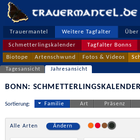
Trauermantel
Weitere Tagfalter
Über 
Schmetterlingskalender
Tagfalter Bonns
Biotope
Artenschwund
Fotos & Videos
Sc
Tagesansicht
Jahresansicht
BONN: SCHMETTERLINGSKALENDER
Familie
Art
Präsenz
Sortierung:
Alle Arten
Ändern