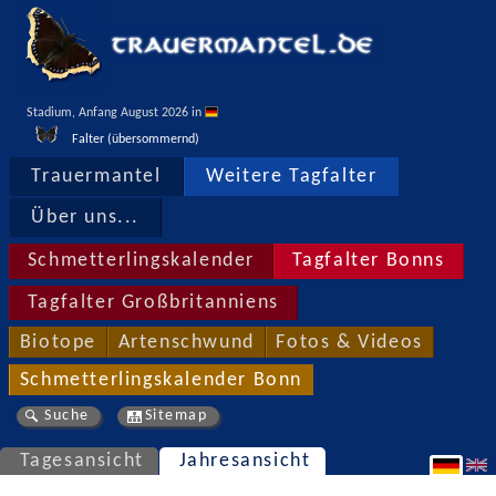
Stadium, Anfang August 2026 in 
Falter (übersommernd)
Trauermantel
Weitere Tagfalter
Über uns...
Schmetterlingskalender
Tagfalter Bonns
Tagfalter Großbritanniens
Biotope
Artenschwund
Fotos & Videos
Schmetterlingskalender Bonn
Suche
Sitemap
Tagesansicht
Jahresansicht