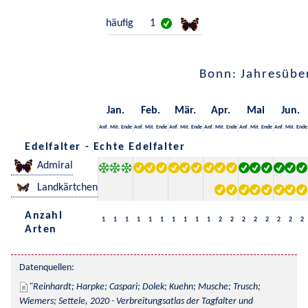
häufig
1
Bonn: Jahresübe
Jan.
Feb.
Mär.
Apr.
Mai
Jun.
Anf.
Mit.
Ende
Anf.
Mit.
Ende
Anf.
Mit.
Ende
Anf.
Mit.
Ende
Anf.
Mit.
Ende
Anf.
Mit.
Ende
Edelfalter - Echte Edelfalter
Admiral
Landkärtchen
Anzahl
1
1
1
1
1
1
1
1
1
1
2
2
2
2
2
2
2
2
Arten
Datenquellen:
Reinhardt; Harpke; Caspari; Dolek; Kuehn; Musche; Trusch; 
Wiemers; Settele, 2020 - Verbreitungsatlas der Tagfalter und 