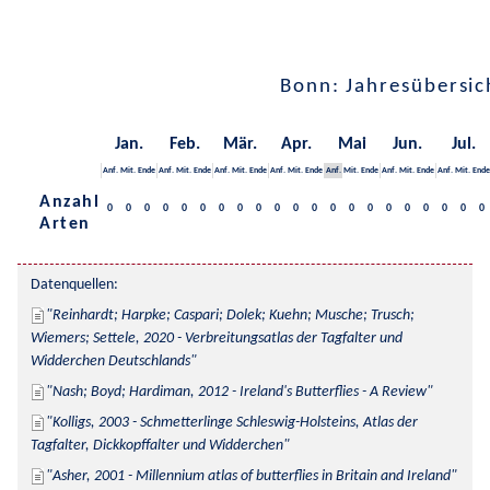
Bonn: Jahresübersic
Jan.
Feb.
Mär.
Apr.
Mai
Jun.
Jul.
Anf.
Mit.
Ende
Anf.
Mit.
Ende
Anf.
Mit.
Ende
Anf.
Mit.
Ende
Anf.
Mit.
Ende
Anf.
Mit.
Ende
Anf.
Mit.
Ende
Anzahl
0
0
0
0
0
0
0
0
0
0
0
0
0
0
0
0
0
0
0
0
0
Arten
Datenquellen:
Reinhardt; Harpke; Caspari; Dolek; Kuehn; Musche; Trusch; 
Wiemers; Settele, 2020 - Verbreitungsatlas der Tagfalter und 
Widderchen Deutschlands
Nash; Boyd; Hardiman, 2012 - Ireland's Butterflies - A Review
Kolligs, 2003 - Schmetterlinge Schleswig-Holsteins, Atlas der 
Tagfalter, Dickkopffalter und Widderchen
Asher, 2001 - Millennium atlas of butterflies in Britain and Ireland