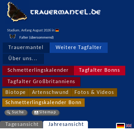
Stadium, Anfang August 2026 in 
Falter (übersommernd)
Trauermantel
Weitere Tagfalter
Über uns...
Schmetterlingskalender
Tagfalter Bonns
Tagfalter Großbritanniens
Biotope
Artenschwund
Fotos & Videos
Schmetterlingskalender Bonn
Suche
Sitemap
Tagesansicht
Jahresansicht