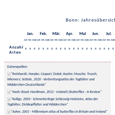
Bonn: Jahresübersic
Jan.
Feb.
Mär.
Apr.
Mai
Jun.
Jul.
Anf.
Mit.
Ende
Anf.
Mit.
Ende
Anf.
Mit.
Ende
Anf.
Mit.
Ende
Anf.
Mit.
Ende
Anf.
Mit.
Ende
Anf.
Mit.
Ende
Anzahl
0
0
0
0
0
0
0
0
0
0
0
0
0
0
0
0
0
0
0
0
0
Arten
Datenquellen:
Reinhardt; Harpke; Caspari; Dolek; Kuehn; Musche; Trusch; 
Wiemers; Settele, 2020 - Verbreitungsatlas der Tagfalter und 
Widderchen Deutschlands
Nash; Boyd; Hardiman, 2012 - Ireland's Butterflies - A Review
Kolligs, 2003 - Schmetterlinge Schleswig-Holsteins, Atlas der 
Tagfalter, Dickkopffalter und Widderchen
Asher, 2001 - Millennium atlas of butterflies in Britain and Ireland