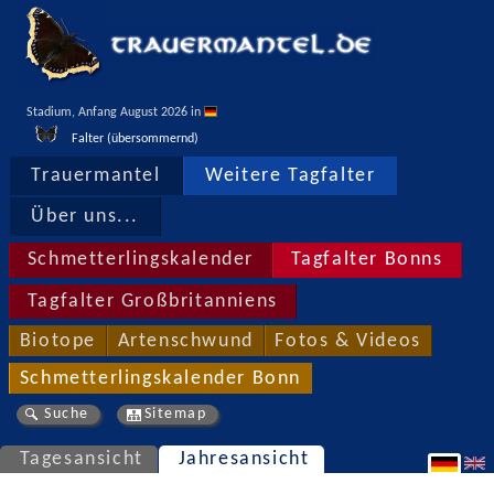
Stadium, Anfang August 2026 in 
Falter (übersommernd)
Trauermantel
Weitere Tagfalter
Über uns...
Schmetterlingskalender
Tagfalter Bonns
Tagfalter Großbritanniens
Biotope
Artenschwund
Fotos & Videos
Schmetterlingskalender Bonn
Suche
Sitemap
Tagesansicht
Jahresansicht