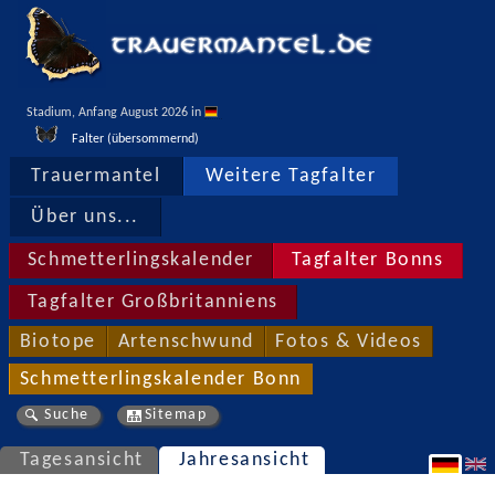
Stadium, Anfang August 2026 in 
Falter (übersommernd)
Trauermantel
Weitere Tagfalter
Über uns...
Schmetterlingskalender
Tagfalter Bonns
Tagfalter Großbritanniens
Biotope
Artenschwund
Fotos & Videos
Schmetterlingskalender Bonn
Suche
Sitemap
Tagesansicht
Jahresansicht