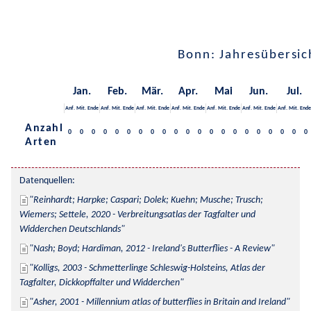
Bonn: Jahresübersic
Jan.
Feb.
Mär.
Apr.
Mai
Jun.
Jul.
Anf.
Mit.
Ende
Anf.
Mit.
Ende
Anf.
Mit.
Ende
Anf.
Mit.
Ende
Anf.
Mit.
Ende
Anf.
Mit.
Ende
Anf.
Mit.
Ende
Anzahl
0
0
0
0
0
0
0
0
0
0
0
0
0
0
0
0
0
0
0
0
0
Arten
Datenquellen:
Reinhardt; Harpke; Caspari; Dolek; Kuehn; Musche; Trusch; 
Wiemers; Settele, 2020 - Verbreitungsatlas der Tagfalter und 
Widderchen Deutschlands
Nash; Boyd; Hardiman, 2012 - Ireland's Butterflies - A Review
Kolligs, 2003 - Schmetterlinge Schleswig-Holsteins, Atlas der 
Tagfalter, Dickkopffalter und Widderchen
Asher, 2001 - Millennium atlas of butterflies in Britain and Ireland