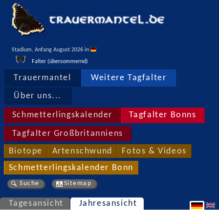
Stadium, Anfang August 2026 in 
Falter (übersommernd)
Trauermantel
Weitere Tagfalter
Über uns...
Schmetterlingskalender
Tagfalter Bonns
Tagfalter Großbritanniens
Biotope
Artenschwund
Fotos & Videos
Schmetterlingskalender Bonn
Suche
Sitemap
Tagesansicht
Jahresansicht