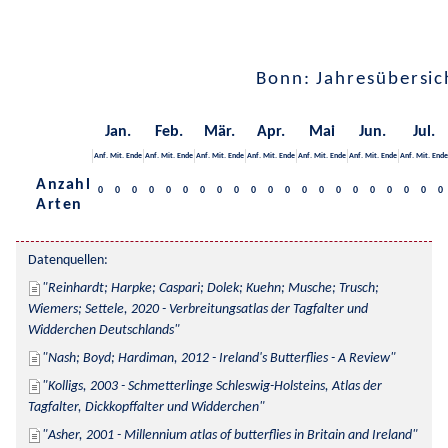
Bonn: Jahresübersic
Jan.
Feb.
Mär.
Apr.
Mai
Jun.
Jul.
Anf.
Mit.
Ende
Anf.
Mit.
Ende
Anf.
Mit.
Ende
Anf.
Mit.
Ende
Anf.
Mit.
Ende
Anf.
Mit.
Ende
Anf.
Mit.
Ende
Anzahl
0
0
0
0
0
0
0
0
0
0
0
0
0
0
0
0
0
0
0
0
0
Arten
Datenquellen:
Reinhardt; Harpke; Caspari; Dolek; Kuehn; Musche; Trusch; 
Wiemers; Settele, 2020 - Verbreitungsatlas der Tagfalter und 
Widderchen Deutschlands
Nash; Boyd; Hardiman, 2012 - Ireland's Butterflies - A Review
Kolligs, 2003 - Schmetterlinge Schleswig-Holsteins, Atlas der 
Tagfalter, Dickkopffalter und Widderchen
Asher, 2001 - Millennium atlas of butterflies in Britain and Ireland