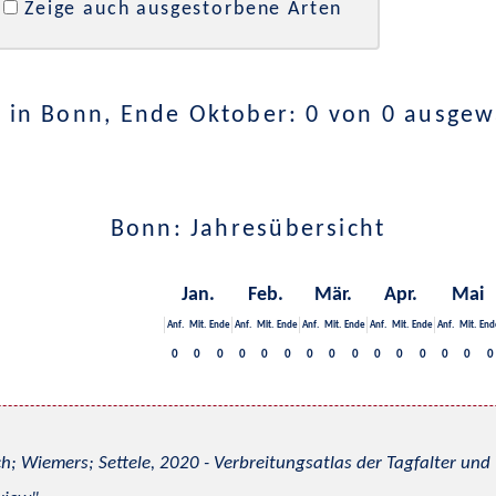
Zeige auch ausgestorbene Arten
 in Bonn, Ende Oktober: 0 von 0 ausgew
Bonn: Jahresübersicht
Jan.
Feb.
Mär.
Apr.
Mai
Anf.
Mit.
Ende
Anf.
Mit.
Ende
Anf.
Mit.
Ende
Anf.
Mit.
Ende
Anf.
Mit.
End
0
0
0
0
0
0
0
0
0
0
0
0
0
0
0
h; Wiemers; Settele, 2020 - Verbreitungsatlas der Tagfalter u