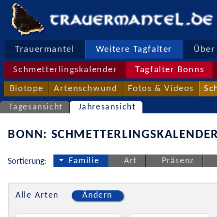
Trauermantel
Weitere Tagfalter
Über 
Schmetterlingskalender
Tagfalter Bonns
Biotope
Artenschwund
Fotos & Videos
Sc
Tagesansicht
Jahresansicht
BONN: SCHMETTERLINGSKALENDER
Familie
Art
Präsenz
Sortierung:
Alle Arten
Ändern