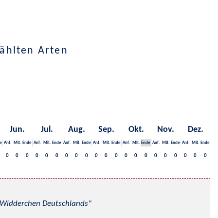
ählten Arten
Jun.
Jul.
Aug.
Sep.
Okt.
Nov.
Dez.
e
Anf.
Mit.
Ende
Anf.
Mit.
Ende
Anf.
Mit.
Ende
Anf.
Mit.
Ende
Anf.
Mit.
Ende
Anf.
Mit.
Ende
Anf.
Mit.
Ende
0
0
0
0
0
0
0
0
0
0
0
0
0
0
0
0
0
0
0
0
0
nd Widderchen Deutschlands