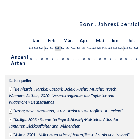
Bonn: Jahresübersic
Jan.
Feb.
Mär.
Apr.
Mai
Jun.
Jul.
Anf.
Mit.
Ende
Anf.
Mit.
Ende
Anf.
Mit.
Ende
Anf.
Mit.
Ende
Anf.
Mit.
Ende
Anf.
Mit.
Ende
Anf.
Mit.
Ende
Anzahl
0
0
0
0
0
0
0
0
0
0
0
0
0
0
0
0
0
0
0
0
0
Arten
Datenquellen:
Reinhardt; Harpke; Caspari; Dolek; Kuehn; Musche; Trusch; 
Wiemers; Settele, 2020 - Verbreitungsatlas der Tagfalter und 
Widderchen Deutschlands
Nash; Boyd; Hardiman, 2012 - Ireland's Butterflies - A Review
Kolligs, 2003 - Schmetterlinge Schleswig-Holsteins, Atlas der 
Tagfalter, Dickkopffalter und Widderchen
Asher, 2001 - Millennium atlas of butterflies in Britain and Ireland