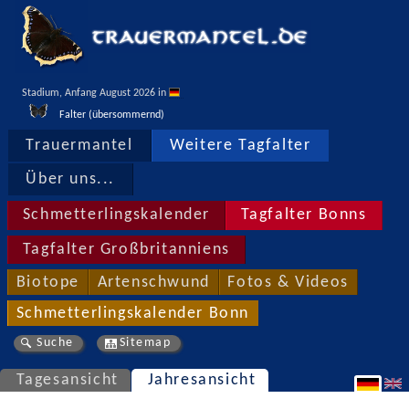
Stadium, Anfang August 2026 in 
Falter (übersommernd)
Trauermantel
Weitere Tagfalter
Über uns...
Schmetterlingskalender
Tagfalter Bonns
Tagfalter Großbritanniens
Biotope
Artenschwund
Fotos & Videos
Schmetterlingskalender Bonn
Suche
Sitemap
Tagesansicht
Jahresansicht