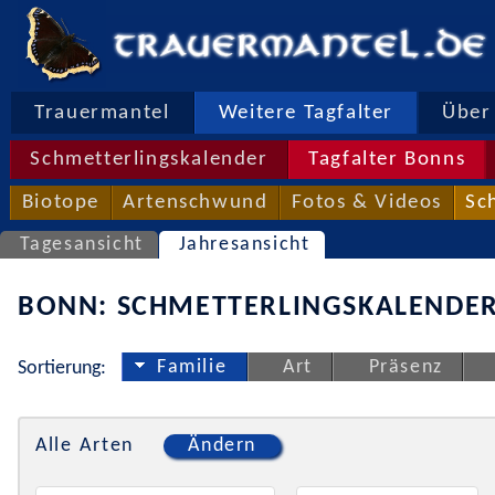
Trauermantel
Weitere Tagfalter
Über 
Schmetterlingskalender
Tagfalter Bonns
Biotope
Artenschwund
Fotos & Videos
Sc
Tagesansicht
Jahresansicht
BONN: SCHMETTERLINGSKALENDER
Familie
Art
Präsenz
Sortierung:
Alle Arten
Ändern