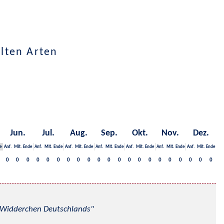
lten Arten
Jun.
Jul.
Aug.
Sep.
Okt.
Nov.
Dez.
e
Anf.
Mit.
Ende
Anf.
Mit.
Ende
Anf.
Mit.
Ende
Anf.
Mit.
Ende
Anf.
Mit.
Ende
Anf.
Mit.
Ende
Anf.
Mit.
Ende
0
0
0
0
0
0
0
0
0
0
0
0
0
0
0
0
0
0
0
0
0
nd Widderchen Deutschlands