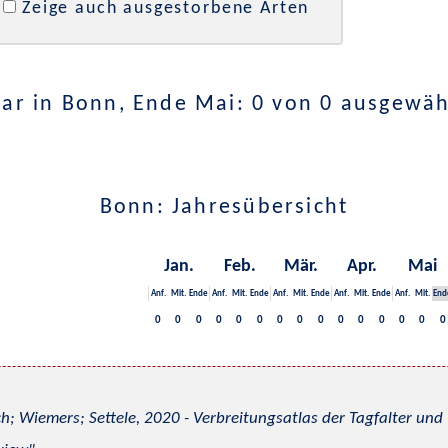
Zeige auch ausgestorbene Arten
ar in Bonn, Ende Mai: 0 von 0 ausgewäh
Bonn: Jahresübersicht
Jan.
Feb.
Mär.
Apr.
Mai
Anf.
Mit.
Ende
Anf.
Mit.
Ende
Anf.
Mit.
Ende
Anf.
Mit.
Ende
Anf.
Mit.
End
0
0
0
0
0
0
0
0
0
0
0
0
0
0
0
h; Wiemers; Settele, 2020 - Verbreitungsatlas der Tagfalter u