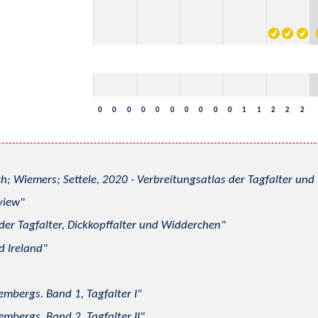
0
0
0
0
0
0
0
0
0
0
1
1
2
2
2
h; Wiemers; Settele, 2020 - Verbreitungsatlas der Tagfalter u
view
 der Tagfalter, Dickkopffalter und Widderchen
d Ireland
mbergs. Band 1, Tagfalter I
mbergs. Band 2, Tagfalter II