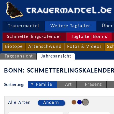
Trauermantel
Weitere Tagfalter
Über 
Schmetterlingskalender
Tagfalter Bonns
Biotope
Artenschwund
Fotos & Videos
Sc
Tagesansicht
Jahresansicht
BONN: SCHMETTERLINGSKALENDER
Familie
Art
Präsenz
Sortierung:
Alle Arten
Ändern