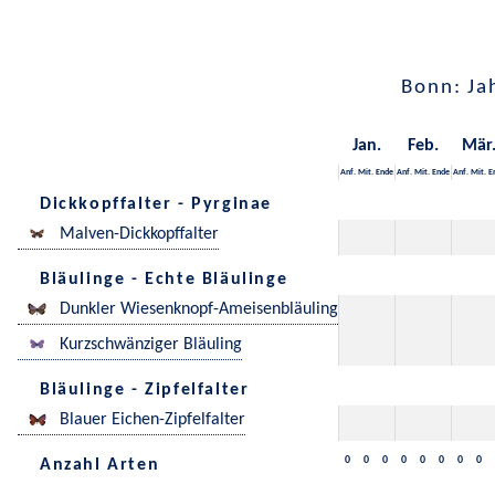
Bonn: Ja
Jan.
Feb.
Mär
Anf.
Mit.
Ende
Anf.
Mit.
Ende
Anf.
Mit.
E
Dickkopffalter - Pyrginae
Malven-Dickkopffalter
Bläulinge - Echte Bläulinge
Dunkler Wiesenknopf-Ameisenbläuling
Kurzschwänziger Bläuling
Bläulinge - Zipfelfalter
Blauer Eichen-Zipfelfalter
0
0
0
0
0
0
0
0
Anzahl Arten