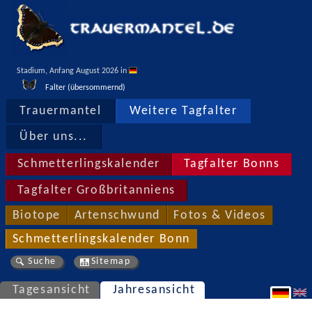
Stadium, Anfang August 2026 in 
Falter (übersommernd)
Trauermantel
Weitere Tagfalter
Über uns...
Schmetterlingskalender
Tagfalter Bonns
Tagfalter Großbritanniens
Biotope
Artenschwund
Fotos & Videos
Schmetterlingskalender Bonn
Suche
Sitemap
Tagesansicht
Jahresansicht