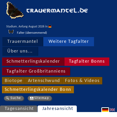
Stadium, Anfang August 2026 in 
Falter (übersommernd)
Trauermantel
Weitere Tagfalter
Über uns...
Schmetterlingskalender
Tagfalter Bonns
Tagfalter Großbritanniens
Biotope
Artenschwund
Fotos & Videos
Schmetterlingskalender Bonn
Suche
Sitemap
Tagesansicht
Jahresansicht