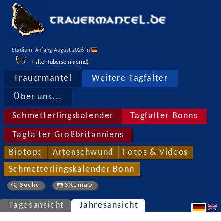
Stadium, Anfang August 2026 in 
Falter (übersommernd)
Trauermantel
Weitere Tagfalter
Über uns...
Schmetterlingskalender
Tagfalter Bonns
Tagfalter Großbritanniens
Biotope
Artenschwund
Fotos & Videos
Schmetterlingskalender Bonn
Suche
Sitemap
Tagesansicht
Jahresansicht