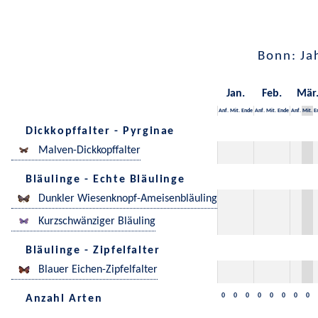
Bonn: Ja
Jan.
Feb.
Mär
Anf.
Mit.
Ende
Anf.
Mit.
Ende
Anf.
Mit.
E
Dickkopffalter - Pyrginae
Malven-Dickkopffalter
Bläulinge - Echte Bläulinge
Dunkler Wiesenknopf-Ameisenbläuling
Kurzschwänziger Bläuling
Bläulinge - Zipfelfalter
Blauer Eichen-Zipfelfalter
0
0
0
0
0
0
0
0
Anzahl Arten