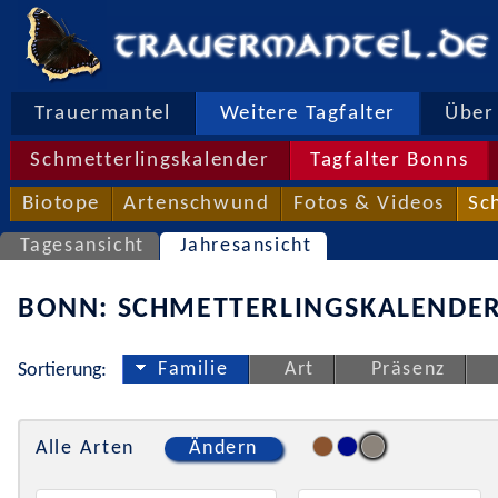
Trauermantel
Weitere Tagfalter
Über 
Schmetterlingskalender
Tagfalter Bonns
Biotope
Artenschwund
Fotos & Videos
Sc
Tagesansicht
Jahresansicht
BONN: SCHMETTERLINGSKALENDER
Familie
Art
Präsenz
Sortierung:
Alle Arten
Ändern