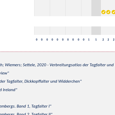
0
0
0
0
0
0
0
0
0
0
1
1
2
2
2
h; Wiemers; Settele, 2020 - Verbreitungsatlas der Tagfalter u
view
 der Tagfalter, Dickkopffalter und Widderchen
d Ireland
mbergs. Band 1, Tagfalter I
mbergs. Band 2, Tagfalter II