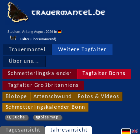
Stadium, Anfang August 2026 in 
Falter (übersommernd)
Trauermantel
Weitere Tagfalter
Über uns...
Schmetterlingskalender
Tagfalter Bonns
Tagfalter Großbritanniens
Biotope
Artenschwund
Fotos & Videos
Schmetterlingskalender Bonn
Suche
Sitemap
Tagesansicht
Jahresansicht