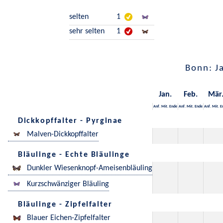
selten
1
sehr selten
1
Bonn: J
Jan.
Feb.
Mär
Anf.
Mit.
Ende
Anf.
Mit.
Ende
Anf.
Mit.
E
Dickkopffalter - Pyrginae
Malven-Dickkopffalter
Bläulinge - Echte Bläulinge
Dunkler Wiesenknopf-Ameisenbläuling
Kurzschwänziger Bläuling
Bläulinge - Zipfelfalter
Blauer Eichen-Zipfelfalter