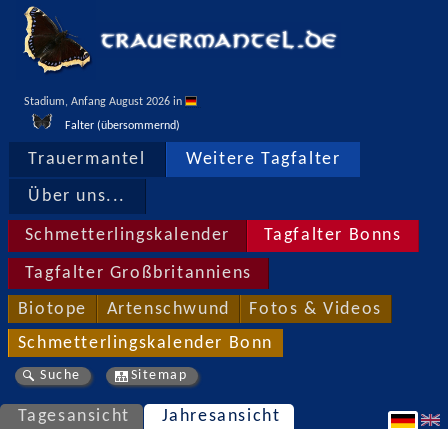
Stadium, Anfang August 2026 in 
Falter (übersommernd)
Trauermantel
Weitere Tagfalter
Über uns...
Schmetterlingskalender
Tagfalter Bonns
Tagfalter Großbritanniens
Biotope
Artenschwund
Fotos & Videos
Schmetterlingskalender Bonn
Suche
Sitemap
Tagesansicht
Jahresansicht