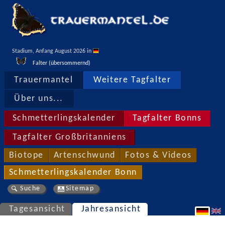
Stadium, Anfang August 2026 in 
Falter (übersommernd)
Trauermantel
Weitere Tagfalter
Über uns...
Schmetterlingskalender
Tagfalter Bonns
Tagfalter Großbritanniens
Biotope
Artenschwund
Fotos & Videos
Schmetterlingskalender Bonn
Suche
Sitemap
Tagesansicht
Jahresansicht