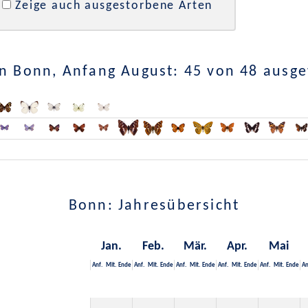
Zeige auch ausgestorbene Arten
n Bonn, Anfang August: 45 von 48 ausg
Bonn: Jahresübersicht
Jan.
Feb.
Mär.
Apr.
Mai
Anf.
Mit.
Ende
Anf.
Mit.
Ende
Anf.
Mit.
Ende
Anf.
Mit.
Ende
Anf.
Mit.
Ende
An