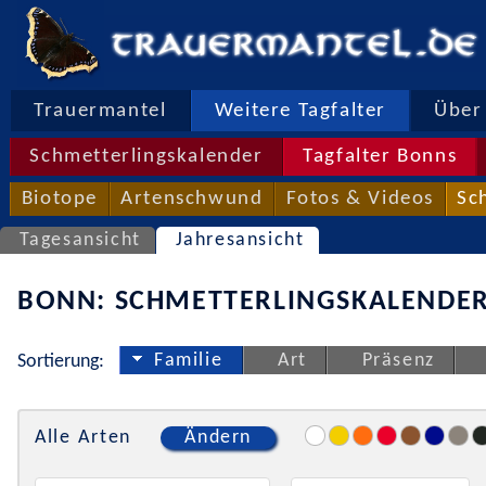
Trauermantel
Weitere Tagfalter
Über 
Schmetterlingskalender
Tagfalter Bonns
Biotope
Artenschwund
Fotos & Videos
Sc
Tagesansicht
Jahresansicht
BONN: SCHMETTERLINGSKALENDER
Familie
Art
Präsenz
Sortierung:
Alle Arten
Ändern