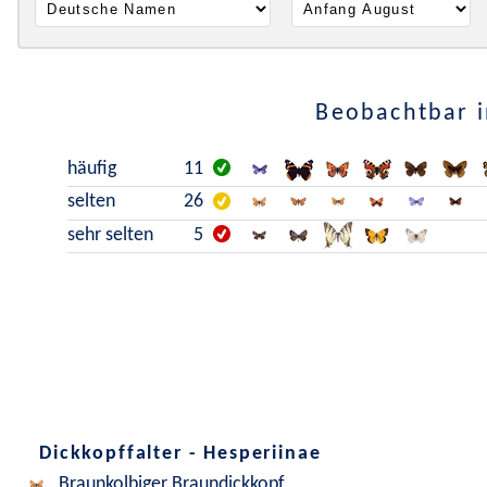
Beobachtbar i
häufig
11
selten
26
sehr selten
5
Dickkopffalter - Hesperiinae
Braunkolbiger Braundickkopf