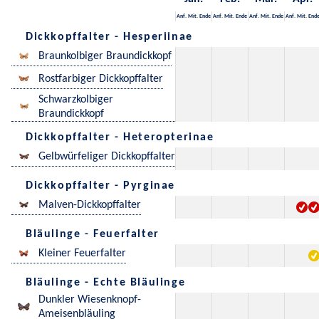
Anf.
Mit.
Ende
Anf.
Mit.
Ende
Anf.
Mit.
Ende
Anf.
Mit.
End
Dickkopffalter - Hesperiinae
Braunkolbiger Braundickkopf
Rostfarbiger Dickkopffalter
Schwarzkolbiger
Braundickkopf
Dickkopffalter - Heteropterinae
Gelbwürfeliger Dickkopffalter
Dickkopffalter - Pyrginae
Malven-Dickkopffalter
Bläulinge - Feuerfalter
Kleiner Feuerfalter
Bläulinge - Echte Bläulinge
Dunkler Wiesenknopf-
Ameisenbläuling