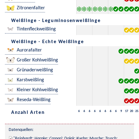
Zitronenfalter
Weißlinge - Leguminosenweißlinge
Tintenfleckweißling
Weißlinge - Echte Weißlinge
Aurorafalter
Großer Kohlweißling
Grünaderweißling
Karstweißling
Kleiner Kohlweißling
Reseda-Weißling
6
6
6
6
6
6
6
6
9
17
20
25
Anzahl Arten
Datenquellen:
Reinhardt; Harpke; Caspari; Dolek; Kuehn; Musche; Trusch; 