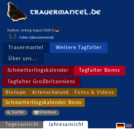
Stadium, Anfang August 2026 in 
Falter (übersommernd)
Trauermantel
Weitere Tagfalter
Über uns...
Schmetterlingskalender
Tagfalter Bonns
Tagfalter Großbritanniens
Biotope
Artenschwund
Fotos & Videos
Schmetterlingskalender Bonn
Suche
Sitemap
Tagesansicht
Jahresansicht