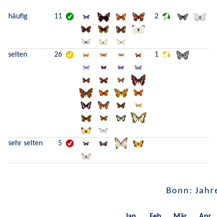
häufig
11
2
selten
26
1
sehr selten
5
Bonn: Jahr
Jan.
Feb.
Mär.
Apr.