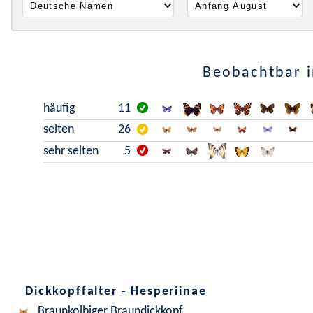
Beobachtbar i
häufig
11
selten
26
sehr selten
5
Dickkopffalter - Hesperiinae
Braunkolbiger Braundickkopf