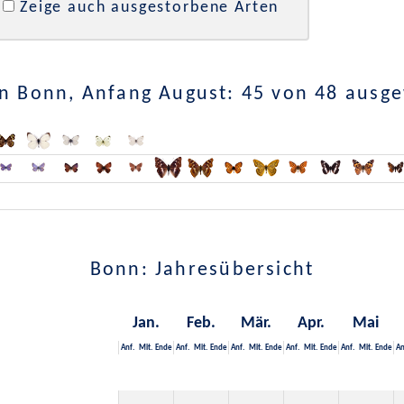
Zeige auch ausgestorbene Arten
n Bonn, Anfang August: 45 von 48 ausg
Bonn: Jahresübersicht
Jan.
Feb.
Mär.
Apr.
Mai
Anf.
Mit.
Ende
Anf.
Mit.
Ende
Anf.
Mit.
Ende
Anf.
Mit.
Ende
Anf.
Mit.
Ende
An