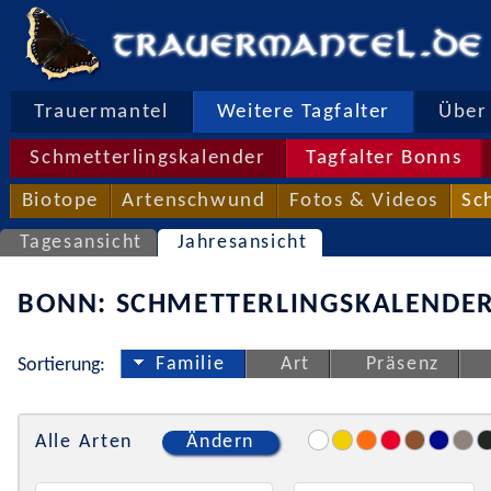
Trauermantel
Weitere Tagfalter
Über 
Schmetterlingskalender
Tagfalter Bonns
Biotope
Artenschwund
Fotos & Videos
Sc
Tagesansicht
Jahresansicht
BONN: SCHMETTERLINGSKALENDER
Familie
Art
Präsenz
Sortierung:
Alle Arten
Ändern