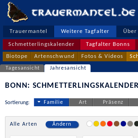
Trauermantel
Weitere Tagfalter
Über 
Schmetterlingskalender
Tagfalter Bonns
Biotope
Artenschwund
Fotos & Videos
Sc
Tagesansicht
Jahresansicht
BONN: SCHMETTERLINGSKALENDER
Familie
Art
Präsenz
Sortierung:
Alle Arten
Ändern