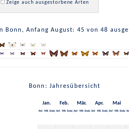
Zeige auch ausgestorbene Arten
n Bonn, Anfang August: 45 von 48 ausg
Bonn: Jahresübersicht
Jan.
Feb.
Mär.
Apr.
Mai
Anf.
Mit.
Ende
Anf.
Mit.
Ende
Anf.
Mit.
Ende
Anf.
Mit.
Ende
Anf.
Mit.
Ende
An