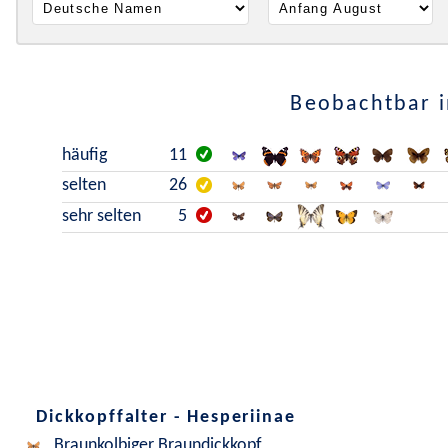
Beobachtbar i
häufig
11
selten
26
sehr selten
5
Dickkopffalter - Hesperiinae
Braunkolbiger Braundickkopf