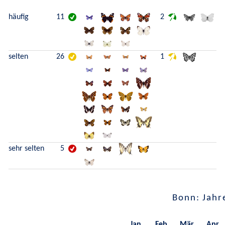
häufig
11
2
selten
26
1
sehr selten
5
Bonn: Jahr
Jan.
Feb.
Mär.
Apr.