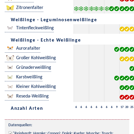
Zitronenfalter
Weißlinge - Leguminosenweißlinge
Tintenfleckweißling
Weißlinge - Echte Weißlinge
Aurorafalter
Großer Kohlweißling
Grünaderweißling
Karstweißling
Kleiner Kohlweißling
Reseda-Weißling
6
6
6
6
6
6
6
6
9
17
20
25
Anzahl Arten
Datenquellen:
Reinhardt; Harpke; Caspari; Dolek; Kuehn; Musche; Trusch; 