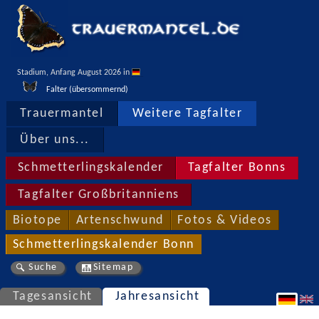
Stadium, Anfang August 2026 in 
Falter (übersommernd)
Trauermantel
Weitere Tagfalter
Über uns...
Schmetterlingskalender
Tagfalter Bonns
Tagfalter Großbritanniens
Biotope
Artenschwund
Fotos & Videos
Schmetterlingskalender Bonn
Suche
Sitemap
Tagesansicht
Jahresansicht