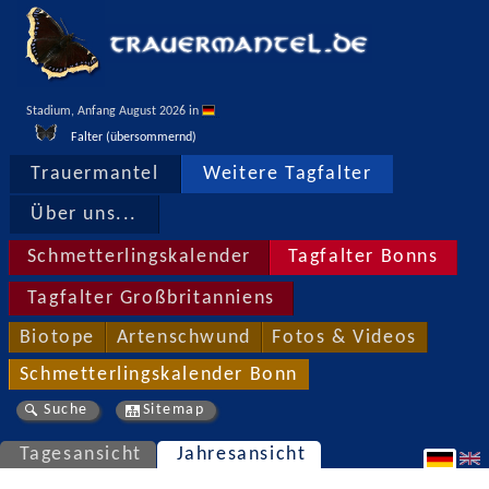
Stadium, Anfang August 2026 in 
Falter (übersommernd)
Trauermantel
Weitere Tagfalter
Über uns...
Schmetterlingskalender
Tagfalter Bonns
Tagfalter Großbritanniens
Biotope
Artenschwund
Fotos & Videos
Schmetterlingskalender Bonn
Suche
Sitemap
Tagesansicht
Jahresansicht