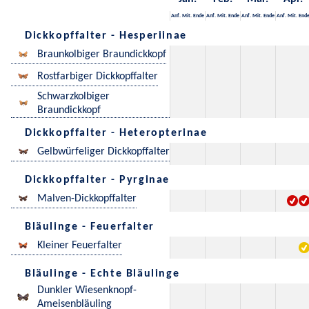
Anf.
Mit.
Ende
Anf.
Mit.
Ende
Anf.
Mit.
Ende
Anf.
Mit.
End
Dickkopffalter - Hesperiinae
Braunkolbiger Braundickkopf
Rostfarbiger Dickkopffalter
Schwarzkolbiger
Braundickkopf
Dickkopffalter - Heteropterinae
Gelbwürfeliger Dickkopffalter
Dickkopffalter - Pyrginae
Malven-Dickkopffalter
Bläulinge - Feuerfalter
Kleiner Feuerfalter
Bläulinge - Echte Bläulinge
Dunkler Wiesenknopf-
Ameisenbläuling