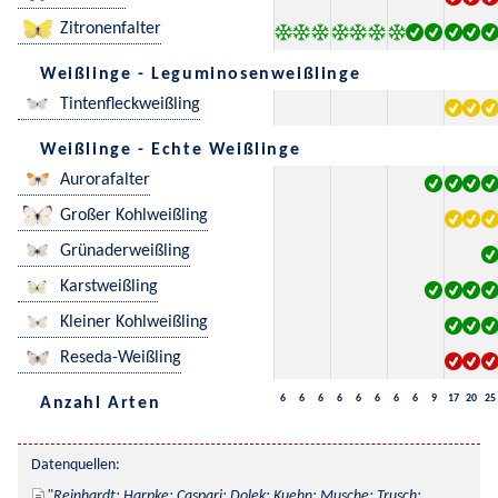
Zitronenfalter
Weißlinge - Leguminosenweißlinge
Tintenfleckweißling
Weißlinge - Echte Weißlinge
Aurorafalter
Großer Kohlweißling
Grünaderweißling
Karstweißling
Kleiner Kohlweißling
Reseda-Weißling
6
6
6
6
6
6
6
6
9
17
20
25
Anzahl Arten
Datenquellen:
Reinhardt; Harpke; Caspari; Dolek; Kuehn; Musche; Trusch; 