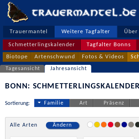
Trauermantel
Weitere Tagfalter
Über 
Schmetterlingskalender
Tagfalter Bonns
Biotope
Artenschwund
Fotos & Videos
Sc
Tagesansicht
Jahresansicht
BONN: SCHMETTERLINGSKALENDER
Familie
Art
Präsenz
Sortierung:
Alle Arten
Ändern