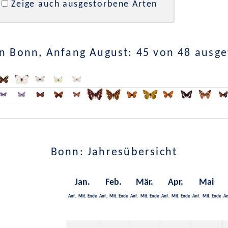
Zeige auch ausgestorbene Arten
n Bonn, Anfang August: 45 von 48 ausg
Bonn: Jahresübersicht
Jan.
Feb.
Mär.
Apr.
Mai
Anf.
Mit.
Ende
Anf.
Mit.
Ende
Anf.
Mit.
Ende
Anf.
Mit.
Ende
Anf.
Mit.
Ende
An