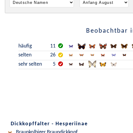
Beobachtbar i
häufig
11
selten
26
sehr selten
5
Dickkopffalter - Hesperiinae
Braunkolbiger Braundickkopf