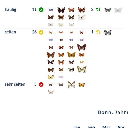
häufig
11
2
selten
26
1
sehr selten
5
Bonn: Jahr
Jan.
Feb.
Mär.
Apr.