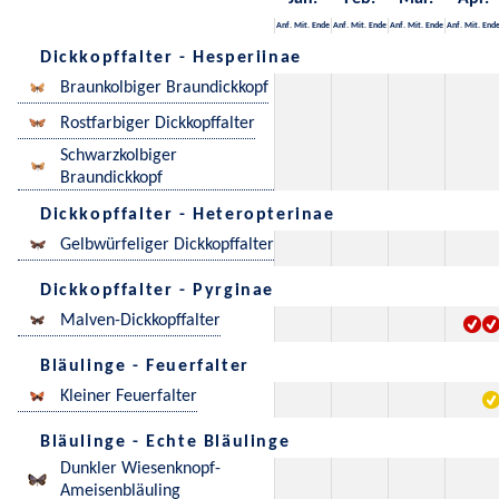
Anf.
Mit.
Ende
Anf.
Mit.
Ende
Anf.
Mit.
Ende
Anf.
Mit.
End
Dickkopffalter - Hesperiinae
Braunkolbiger Braundickkopf
Rostfarbiger Dickkopffalter
Schwarzkolbiger
Braundickkopf
Dickkopffalter - Heteropterinae
Gelbwürfeliger Dickkopffalter
Dickkopffalter - Pyrginae
Malven-Dickkopffalter
Bläulinge - Feuerfalter
Kleiner Feuerfalter
Bläulinge - Echte Bläulinge
Dunkler Wiesenknopf-
Ameisenbläuling