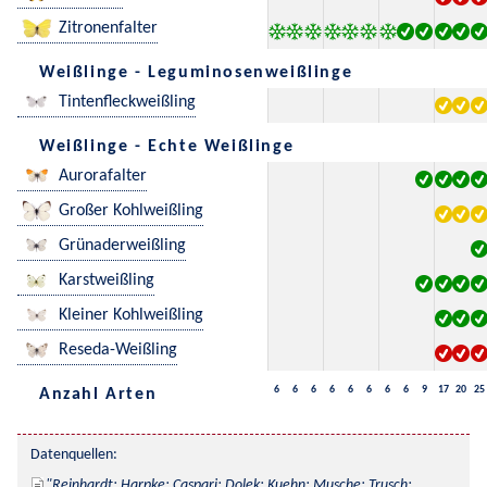
Zitronenfalter
Weißlinge - Leguminosenweißlinge
Tintenfleckweißling
Weißlinge - Echte Weißlinge
Aurorafalter
Großer Kohlweißling
Grünaderweißling
Karstweißling
Kleiner Kohlweißling
Reseda-Weißling
6
6
6
6
6
6
6
6
9
17
20
25
Anzahl Arten
Datenquellen:
Reinhardt; Harpke; Caspari; Dolek; Kuehn; Musche; Trusch; 