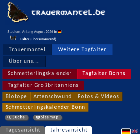
Stadium, Anfang August 2026 in 
Falter (übersommernd)
Trauermantel
Weitere Tagfalter
Über uns...
Schmetterlingskalender
Tagfalter Bonns
Tagfalter Großbritanniens
Biotope
Artenschwund
Fotos & Videos
Schmetterlingskalender Bonn
Suche
Sitemap
Tagesansicht
Jahresansicht