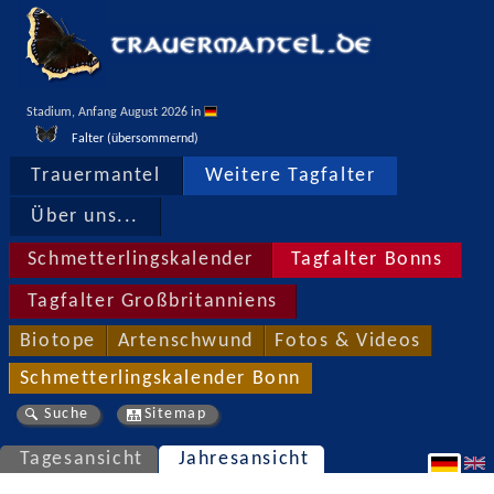
Stadium, Anfang August 2026 in 
Falter (übersommernd)
Trauermantel
Weitere Tagfalter
Über uns...
Schmetterlingskalender
Tagfalter Bonns
Tagfalter Großbritanniens
Biotope
Artenschwund
Fotos & Videos
Schmetterlingskalender Bonn
Suche
Sitemap
Tagesansicht
Jahresansicht