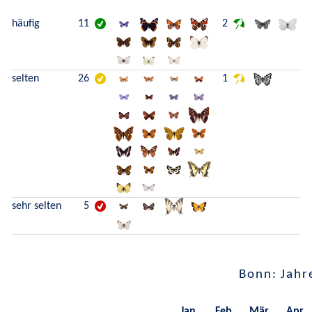
häufig
11
2
selten
26
1
sehr selten
5
Bonn: Jahr
Jan.
Feb.
Mär.
Apr.