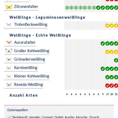
Zitronenfalter
Weißlinge - Leguminosenweißlinge
Tintenfleckweißling
Weißlinge - Echte Weißlinge
Aurorafalter
Großer Kohlweißling
Grünaderweißling
Karstweißling
Kleiner Kohlweißling
Reseda-Weißling
6
6
6
6
6
6
6
6
9
17
20
25
Anzahl Arten
Datenquellen:
Reinhardt; Harpke; Caspari; Dolek; Kuehn; Musche; Trusch; 