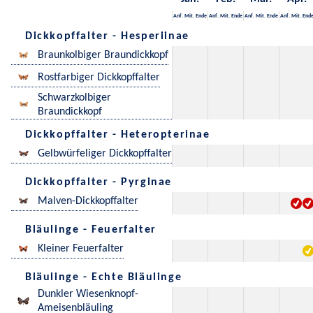
Anf.
Mit.
Ende
Anf.
Mit.
Ende
Anf.
Mit.
Ende
Anf.
Mit.
End
Dickkopffalter - Hesperiinae
Braunkolbiger Braundickkopf
Rostfarbiger Dickkopffalter
Schwarzkolbiger
Braundickkopf
Dickkopffalter - Heteropterinae
Gelbwürfeliger Dickkopffalter
Dickkopffalter - Pyrginae
Malven-Dickkopffalter
Bläulinge - Feuerfalter
Kleiner Feuerfalter
Bläulinge - Echte Bläulinge
Dunkler Wiesenknopf-
Ameisenbläuling