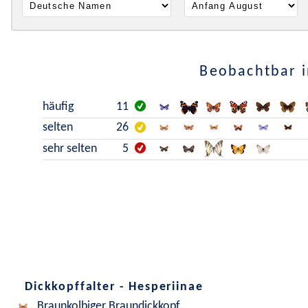
Beobachtbar i
häufig
11
selten
26
sehr selten
5
Dickkopffalter - Hesperiinae
Braunkolbiger Braundickkopf