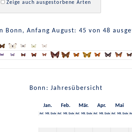
Zeige auch ausgestorbene Arten
n Bonn, Anfang August: 45 von 48 ausg
Bonn: Jahresübersicht
Jan.
Feb.
Mär.
Apr.
Mai
Anf.
Mit.
Ende
Anf.
Mit.
Ende
Anf.
Mit.
Ende
Anf.
Mit.
Ende
Anf.
Mit.
Ende
An