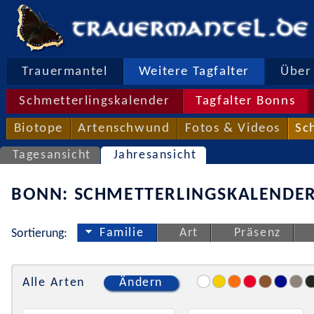
Trauermantel
Weitere Tagfalter
Über 
Schmetterlingskalender
Tagfalter Bonns
Biotope
Artenschwund
Fotos & Videos
Sc
Tagesansicht
Jahresansicht
BONN: SCHMETTERLINGSKALENDER
Familie
Art
Präsenz
Sortierung:
Alle Arten
Ändern