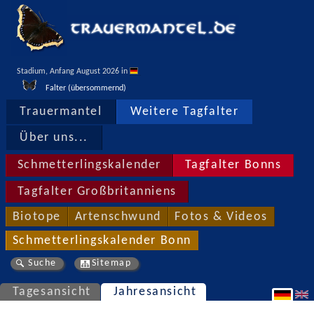
Stadium, Anfang August 2026 in 
Falter (übersommernd)
Trauermantel
Weitere Tagfalter
Über uns...
Schmetterlingskalender
Tagfalter Bonns
Tagfalter Großbritanniens
Biotope
Artenschwund
Fotos & Videos
Schmetterlingskalender Bonn
Suche
Sitemap
Tagesansicht
Jahresansicht