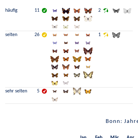
häufig
11
2
selten
26
1
sehr selten
5
Bonn: Jahr
Jan.
Feb.
Mär.
Apr.