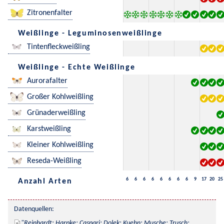
Zitronenfalter
Weißlinge - Leguminosenweißlinge
Tintenfleckweißling
Weißlinge - Echte Weißlinge
Aurorafalter
Großer Kohlweißling
Grünaderweißling
Karstweißling
Kleiner Kohlweißling
Reseda-Weißling
6
6
6
6
6
6
6
6
9
17
20
25
Anzahl Arten
Datenquellen:
Reinhardt; Harpke; Caspari; Dolek; Kuehn; Musche; Trusch; 