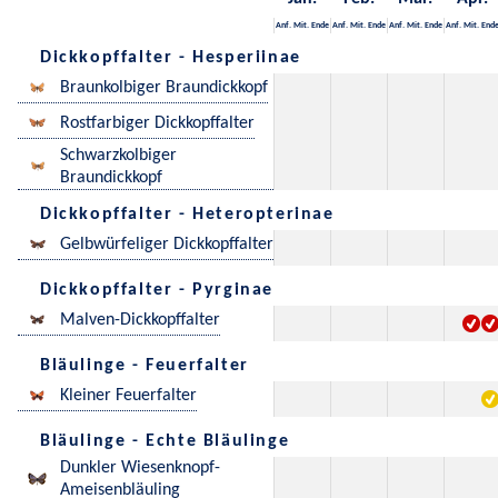
Anf.
Mit.
Ende
Anf.
Mit.
Ende
Anf.
Mit.
Ende
Anf.
Mit.
End
Dickkopffalter - Hesperiinae
Braunkolbiger Braundickkopf
Rostfarbiger Dickkopffalter
Schwarzkolbiger
Braundickkopf
Dickkopffalter - Heteropterinae
Gelbwürfeliger Dickkopffalter
Dickkopffalter - Pyrginae
Malven-Dickkopffalter
Bläulinge - Feuerfalter
Kleiner Feuerfalter
Bläulinge - Echte Bläulinge
Dunkler Wiesenknopf-
Ameisenbläuling