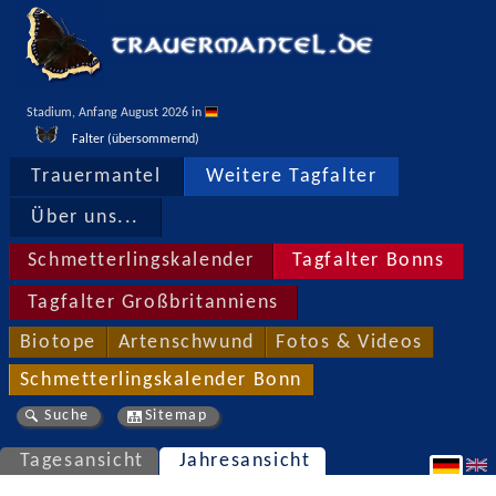
Stadium, Anfang August 2026 in 
Falter (übersommernd)
Trauermantel
Weitere Tagfalter
Über uns...
Schmetterlingskalender
Tagfalter Bonns
Tagfalter Großbritanniens
Biotope
Artenschwund
Fotos & Videos
Schmetterlingskalender Bonn
Suche
Sitemap
Tagesansicht
Jahresansicht