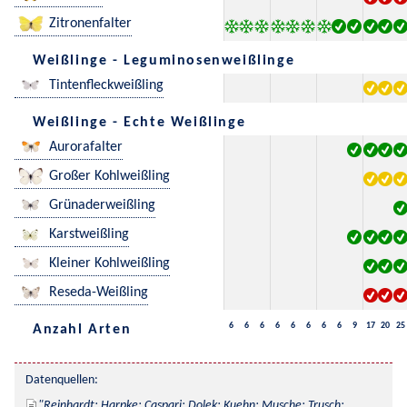
Zitronenfalter
Weißlinge - Leguminosenweißlinge
Tintenfleckweißling
Weißlinge - Echte Weißlinge
Aurorafalter
Großer Kohlweißling
Grünaderweißling
Karstweißling
Kleiner Kohlweißling
Reseda-Weißling
6
6
6
6
6
6
6
6
9
17
20
25
Anzahl Arten
Datenquellen:
Reinhardt; Harpke; Caspari; Dolek; Kuehn; Musche; Trusch; 