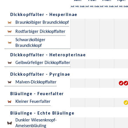
Anf.
Mit.
Ende
Anf.
Mit.
Ende
Anf.
Mit.
Ende
Anf.
Mit.
End
Dickkopffalter - Hesperiinae
Braunkolbiger Braundickkopf
Rostfarbiger Dickkopffalter
Schwarzkolbiger
Braundickkopf
Dickkopffalter - Heteropterinae
Gelbwürfeliger Dickkopffalter
Dickkopffalter - Pyrginae
Malven-Dickkopffalter
Bläulinge - Feuerfalter
Kleiner Feuerfalter
Bläulinge - Echte Bläulinge
Dunkler Wiesenknopf-
Ameisenbläuling