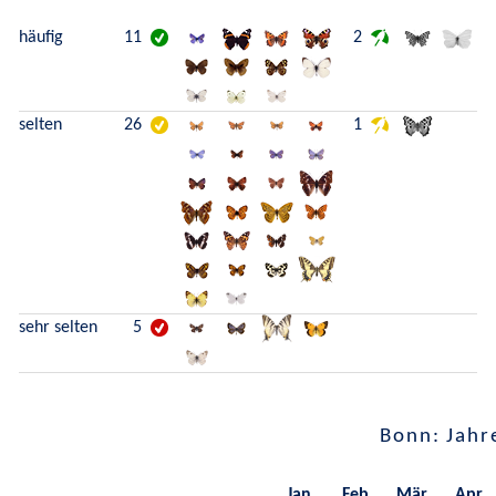
häufig
11
2
selten
26
1
sehr selten
5
Bonn: Jahr
Jan.
Feb.
Mär.
Apr.